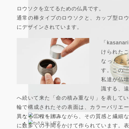
ロウソクを立てるための仏具です。
通常の棒タイプのロウソクと、カップ型ロ
にデザインされています。
「kasan
けられた
なったよ
す。この
私達が仏
識する、
へ続いて来た「命の積み重なり」を表していま
輪で構成されたその表面は、カラーバリエ
異なる工程を踏みながら、その質感と繊細
に数多くの手間をかけて作られています。